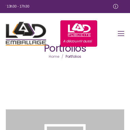
13h30 - 17h30
A découvrir aussi
Portfolios
/
Home
Portfolios