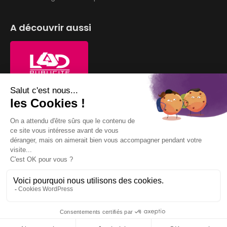
A découvrir aussi
Nous suivre
By browsing this website, you agree to our
privacy policy
.
LAD Emballage © 2026. Tous droits réservés. Créé par
Une
I Agree
Histoire de Com