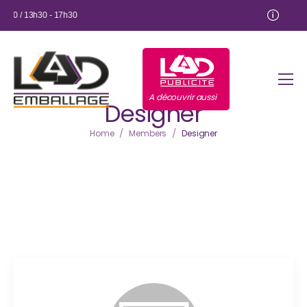
:00 / 13h30 - 17h30
A découvrir aussi
Designer
/
/
Home
Members
Designer